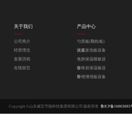
关于我们
产品中心
公司简介
匀质板(颗粒板)
经营理念
设备
水泥发泡板设备
发展历程
免拆保温模板设
在线留言
备
珍珠岩保温板设
备
纤维增强板设备
Copyright © 山东威宝节能科技集团有限公司 版权所有
鲁ICP备16003693